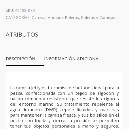
Shirt
-
SKU: 40108-070
Drift
CATEGORÍAS:
Camisa
,
Hombre
,
Poleras
,
Poleras y Camisas
Grey
cantidad
ATRIBUTOS
DESCRIPCIÓN
INFORMACIÓN ADICIONAL
La camisa Jetty es tu camisa de botones ideal para la
pesca, confeccionada con un tejido de algodón y
nailon cómodo y resistente que resiste los rigores
del entorno marino. Su tratamiento repelente al
agua duradero (DWR) repele líquidos y manchas
para mantener la camisa fresca, y sus bolsillos en el
pecho con fuelle y cierres a presión te permiten
tener tus objetos personales a mano y seguros.