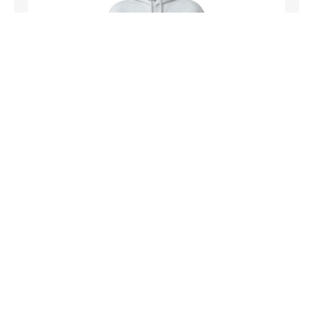
Poleron Hoodie Born To Be Free White
$78.990
IVA Inc.