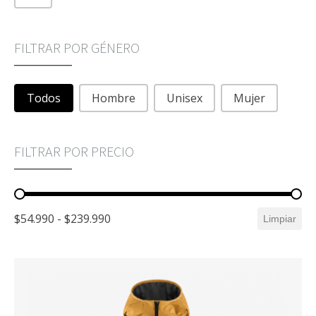
FILTRAR POR GÉNERO
FILTRAR POR GÉNERO
Todos
Hombre
Unisex
Mujer
FILTRAR POR PRECIO
FILTRAR POR PRECIO
$54.990 - $239.990
Limpiar