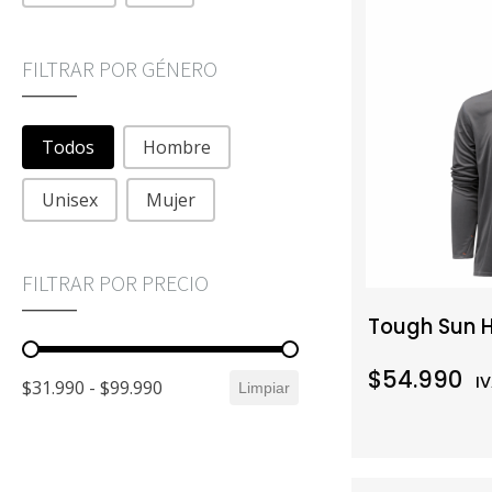
FILTRAR POR GÉNERO
FILTRAR POR GÉNERO
Todos
Hombre
Unisex
Mujer
FILTRAR POR PRECIO
Tough Sun 
FILTRAR POR PRECIO
$54.990
IV
$31.990 - $99.990
Limpiar