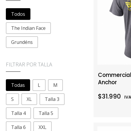
FILTRAR POR MARCA
Todos
The Indian Face
Grundéns
FILTRAR POR TALLA
Commercial 
Anchor
FILTRAR POR TALLA
Todas
L
M
$31.990
IVA
S
XL
Talla 3
Talla 4
Talla 5
Talla 6
XXL