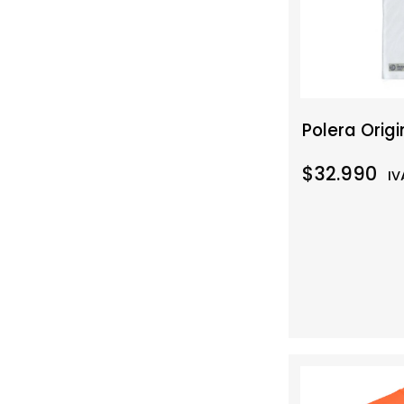
Polera Origi
$32.990
IV