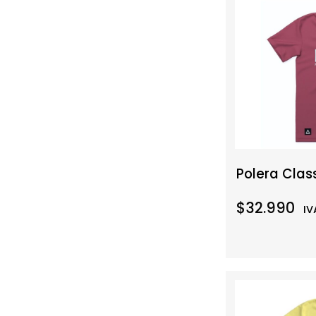
Polera Clas
$32.990
IV