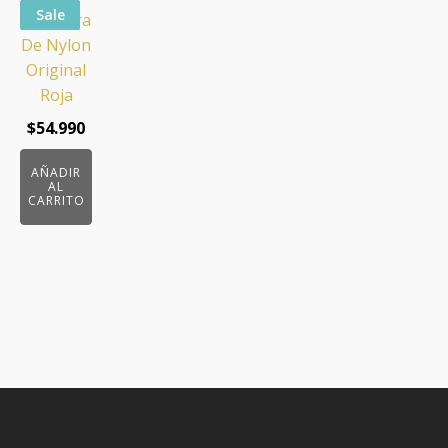
Sale
Riñonera
De Nylon
Original
Roja
$
54.990
AÑADIR
AL
CARRITO