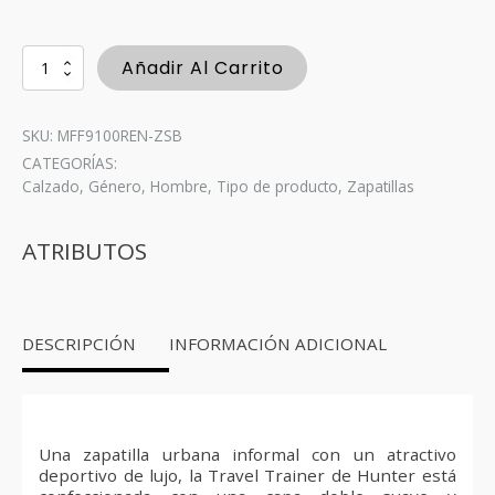
Zapatillas
Añadir Al Carrito
Deportivas
Travel
-
SKU: MFF9100REN-ZSB
Hombre
CATEGORÍAS:
Zesty
Calzado
,
Género
,
Hombre
,
Tipo de producto
,
Zapatillas
Yellow
cantidad
ATRIBUTOS
DESCRIPCIÓN
INFORMACIÓN ADICIONAL
Una zapatilla urbana informal con un atractivo
deportivo de lujo, la Travel Trainer de Hunter está