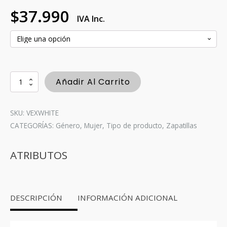
$
37.990
IVA Inc.
Zapatilla
Añadir Al Carrito
Vex
White
cantidad
SKU: VEXWHITE
CATEGORÍAS:
Género
,
Mujer
,
Tipo de producto
,
Zapatillas
ATRIBUTOS
DESCRIPCIÓN
INFORMACIÓN ADICIONAL