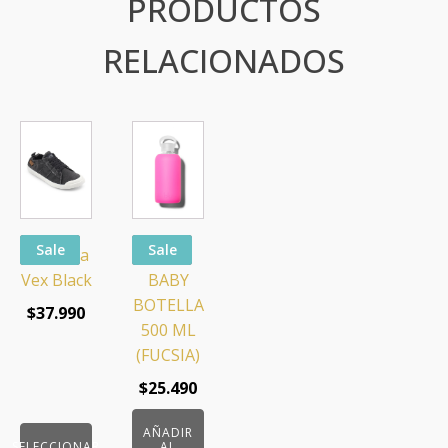
PRODUCTOS
RELACIONADOS
Este
producto
tiene
múltiples
variantes.
Sale
Sale
Zapatilla
BKR
Las
Vex Black
BABY
opciones
BOTELLA
se
$
37.990
500 ML
pueden
(FUCSIA)
elegir
en
$
25.490
la
página
AÑADIR
SELECCIONAR
AL