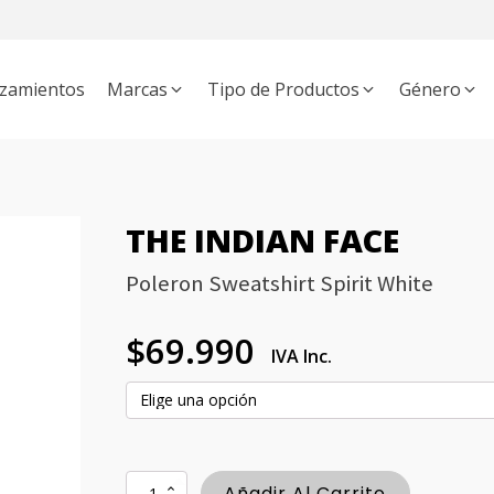
zamientos
Marcas
Tipo de Productos
Género
APATOS
THE INDIAN FACE
MUJER
ZAPATILLAS
HOMBRE
BLOWFISH MALIBU
BOTAS
NIÑO
MOCHILAS
MANEBÍ
UNISEX
PROD
BKR
THE INDIAN FACE
Poleron Sweatshirt Spirit White
$
69.990
IVA Inc.
Poleron
Añadir Al Carrito