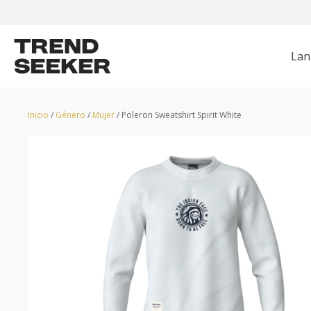
Lan
CHAQUETAS
HUNTER
POLERONES
GRUNDÉNS
Z
Inicio
/
Género
/
Mujer
/ Poleron Sweatshirt Spirit White