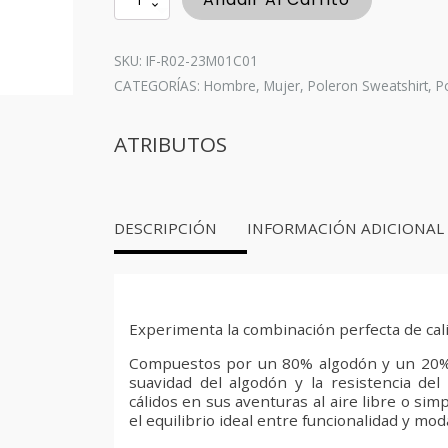
Sweatshirt
Spirit
White
SKU: IF-R02-23M01C01
cantidad
CATEGORÍAS:
Hombre
,
Mujer
,
Poleron Sweatshirt
,
P
ATRIBUTOS
DESCRIPCIÓN
INFORMACIÓN ADICIONAL
Experimenta la combinación perfecta de cal
Compuestos por un 80% algodón y un 20% p
suavidad del algodón y la resistencia de
cálidos en sus aventuras al aire libre o si
el equilibrio ideal entre funcionalidad y mod