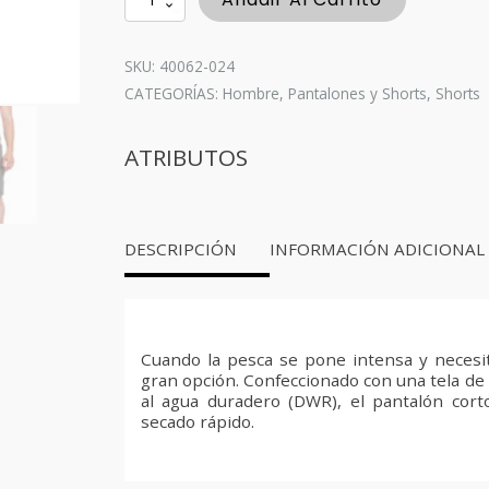
Short
11
-
SKU: 40062-024
Charcoal
CATEGORÍAS:
Hombre
,
Pantalones y Shorts
,
Shorts
cantidad
ATRIBUTOS
DESCRIPCIÓN
INFORMACIÓN ADICIONAL
Cuando la pesca se pone intensa y necesit
gran opción. Confeccionado con una tela de
al agua duradero (DWR), el pantalón corto
secado rápido.