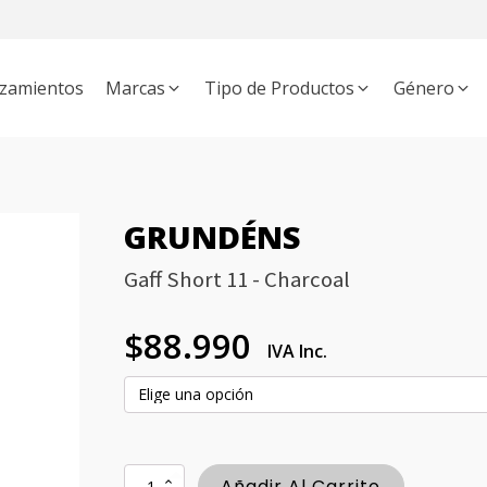
zamientos
Marcas
Tipo de Productos
Género
APATOS
THE INDIAN FACE
MUJER
ZAPATILLAS
HOMBRE
BLOWFISH MALIBU
BOTAS
NIÑO
MOCHILAS
MANEBÍ
UNISEX
PROD
BKR
GRUNDÉNS
Gaff Short 11 - Charcoal
$
88.990
IVA Inc.
Gaff
Añadir Al Carrito