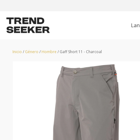
Lan
CHAQUETAS
HUNTER
POLERONES
GRUNDÉNS
Z
Inicio
/
Género
/
Hombre
/ Gaff Short 11 - Charcoal