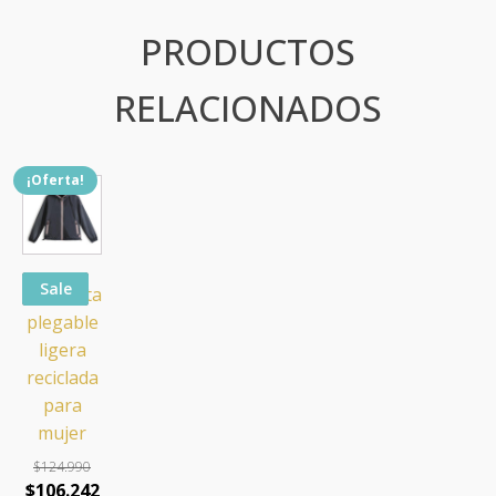
PRODUCTOS
RELACIONADOS
¡Oferta!
Este
producto
tiene
múltiples
Sale
Chaqueta
variantes.
plegable
Las
ligera
opciones
reciclada
se
para
pueden
mujer
elegir
en
$
124.990
El
El
$
106.242
la