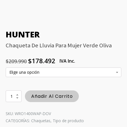
HUNTER
Chaqueta De Lluvia Para Mujer Verde Oliva
$
178.492
$
209.990
IVA Inc.
El
El
precio
precio
original
actual
era:
es:
$209.990.
$178.492.
Chaqueta
Añadir Al Carrito
de
lluvia
para
SKU: WRO1400WAP-DOV
mujer
CATEGORÍAS:
Chaquetas
,
Tipo de producto
Verde