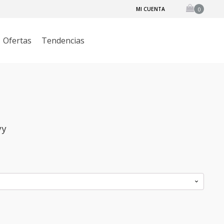
MI CUENTA
Ofertas
Tendencias
UCTOS DE BELLEZA
TANGLE ANGLE
ACCESORIOS
H20+
vy