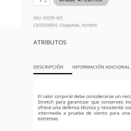
Bulkhead
Jacket
-
SKU: 20059-425
Dark
CATEGORÍAS:
Chaquetas
,
Hombre
Navy
cantidad
ATRIBUTOS
DESCRIPCIÓN
INFORMACIÓN ADICIONAL
El calor corporal debe considerarse un rec
Stretch para garantizar que conserves tod
ofrece una defensa técnica y resistente co
intermedia a prueba de viento para una 
extremas.