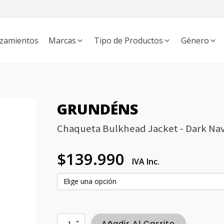
zamientos
Marcas
Tipo de Productos
Género
APATOS
THE INDIAN FACE
MUJER
ZAPATILLAS
HOMBRE
BLOWFISH MALIBU
BOTAS
NIÑO
MOCHILAS
MANEBÍ
UNISEX
PROD
BKR
GRUNDÉNS
Chaqueta Bulkhead Jacket - Dark Na
$
139.990
IVA Inc.
Chaqueta
Añadir Al Carrito