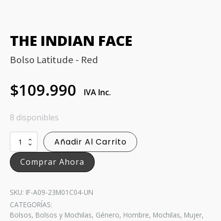
THE INDIAN FACE
Bolso Latitude - Red
$
109.990
IVA Inc.
8 disponibles
Bolso
Añadir Al Carrito
Latitude
-
Comprar Ahora
Red
cantidad
SKU: IF-A09-23M01C04-UN
CATEGORÍAS:
Bolsos
,
Bolsos y Mochilas
,
Género
,
Hombre
,
Mochilas
,
Mujer
,