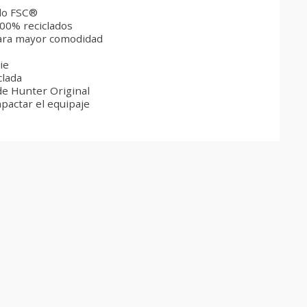
ado FSC®
 100% reciclados
para mayor comodidad
ie
clada
de Hunter Original
pactar el equipaje