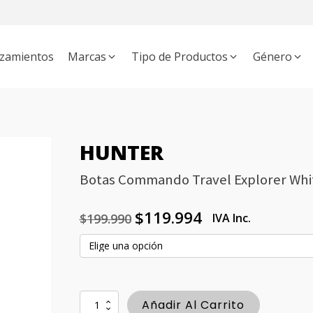
zamientos
Marcas
Tipo de Productos
Género
APATOS
THE INDIAN FACE
MUJER
ZAPATILLAS
HOMBRE
BLOWFISH MALIBU
BOTAS
NIÑO
MOCHILAS
MANEBÍ
UNISEX
PROD
BKR
HUNTER
Botas Commando Travel Explorer Whit
$
119.994
$
199.990
IVA Inc.
El
El
precio
precio
original
actual
era:
es:
$199.990.
$119.994.
Botas
Añadir Al Carrito