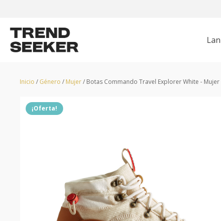
Lan
CHAQUETAS
HUNTER
POLERONES
GRUNDÉNS
Z
Inicio
/
Género
/
Mujer
/ Botas Commando Travel Explorer White - Mujer
¡Oferta!