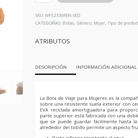
Commando
Travel
Explorer
SKU: WFS2336REN-SED
White
CATEGORÍAS:
Botas
,
Género
,
Mujer
,
Tipo de produc
-
Mujer
cantidad
ATRIBUTOS
DESCRIPCIÓN
INFORMACIÓN ADICIONAL
La Bota de Viaje para Mujeres es la compañ
sobre una resistente suela exterior con ce
EVA reciclada amortiguadora para proporc
parte superior está fabricada con una doble
que se puede guardar fácilmente hasta la s
alrededor del tobillo permite un aspecto fru
Parte inferior resistente al agua