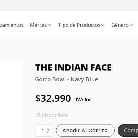
zamientos
Marcas
Tipo de Productos
Género
APATOS
THE INDIAN FACE
MUJER
ZAPATILLAS
HOMBRE
BLOWFISH MALIBU
BOTAS
NIÑO
MOCHILAS
MANEBÍ
UNISEX
PROD
BKR
THE INDIAN FACE
Gorro Bowl - Navy Blue
$
32.990
IVA Inc.
18 disponibles
Gorro
Añadir Al Carrito
Comp
Bowl