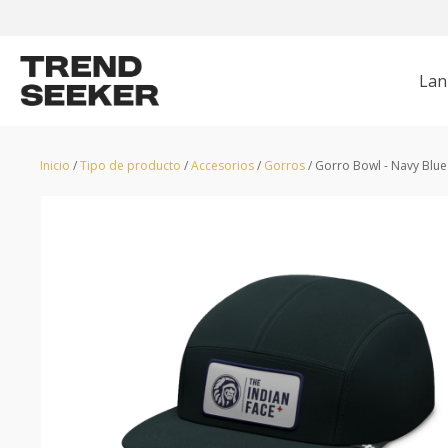
Lan
CHAQUETAS
HUNTER
POLERONES
GRUNDÉNS
Z
Inicio
/
Tipo de producto
/
Accesorios
/
Gorros
/ Gorro Bowl - Navy Blue