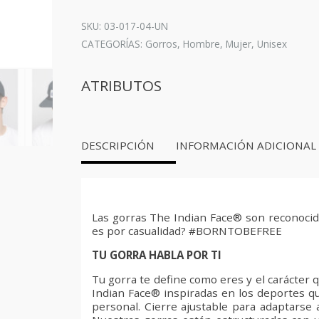
-
Navy
SKU: 03-017-04-UN
Blue
CATEGORÍAS:
Gorros
,
Hombre
,
Mujer
,
Unisex
cantidad
ATRIBUTOS
DESCRIPCIÓN
INFORMACIÓN ADICIONAL
Las gorras The Indian Face® son reconocid
es por casualidad? #BORNTOBEFREE
TU GORRA HABLA POR TI
Tu gorra te define como eres y el carácter
Indian Face® inspiradas en los deportes qu
personal. Cierre ajustable para adaptarse 