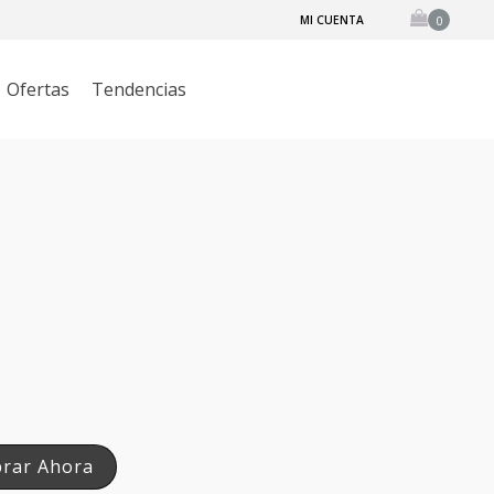
MI CUENTA
Ofertas
Tendencias
UCTOS DE BELLEZA
TANGLE ANGLE
ACCESORIOS
H20+
rar Ahora